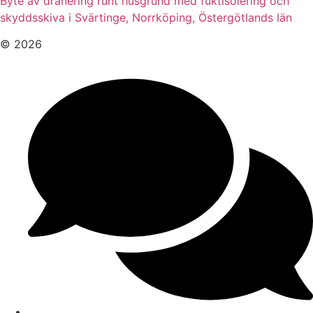
Byte av dränering runt husgrund med fuktisolering och
skyddsskiva i Svärtinge, Norrköping, Östergötlands län
© 2026