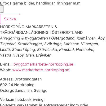
Bifoga gärna bilder, handlingar, ritningar m.m.
Skicka
NORRKÖPING MARKARBETEN &
TRÄDGÅRDSANLÄGGNING I ÖSTERGÖTLAND
Anläggning & byggarbeten i Östergötland, Kolmården, Åby,
Tingstad, Strandhugget, Svärtinge, Karlshov, Vilbergen,
Lindö, Söderköping, Skärblacka, Kimstad, Norsholm,
Västra Husby, Glan, Bråviken
E-mail:
bygg@markarbete-norrkoping.se
Webb:
www.markarbete-norrkoping.se
Adress: Drottninggatan
602 24 Norrköping
Östergötlands län, Sverige
Verksamhetsbeskrivning:
Bolagets verksamhet är entreprenader inom gräv,