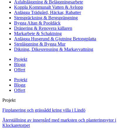
Asfaltsläggning & Beläggningsarbete
Koppla Kommunalt Vatten & Avlopp
Anlägga Trädgård, Häckar, Rabatter
Stenspräckning & Bergsprängning
Bygga Altan & Pooldäck
Dränering & Renovera källaren
Markarbete & Schaktning
Anlägga Husgrund & Gjutning Betongplatta
Stenläggning & Bygga Mur
Dikning, Dikesrensning & Markavvattning
Projekt
Blogg
Offert
Projekt
Blogg
Offert
Projekt
Finplanering och grässådd kring villa i Lindö
Återställning av innergård med marksten och planteringsytor i
Klockaretorpet