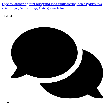
Byte av dränering runt husgrund med fuktisolering och skyddsskiva
i Svärtinge, Norrköping, Östergötlands län
© 2026