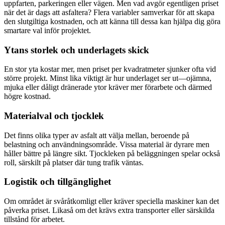
uppfarten, parkeringen eller vägen. Men vad avgör egentligen priset
när det är dags att asfaltera? Flera variabler samverkar för att skapa
den slutgiltiga kostnaden, och att känna till dessa kan hjälpa dig göra
smartare val inför projektet.
Ytans storlek och underlagets skick
En stor yta kostar mer, men priset per kvadratmeter sjunker ofta vid
större projekt. Minst lika viktigt är hur underlaget ser ut—ojämna,
mjuka eller dåligt dränerade ytor kräver mer förarbete och därmed
högre kostnad.
Materialval och tjocklek
Det finns olika typer av asfalt att välja mellan, beroende på
belastning och användningsområde. Vissa material är dyrare men
håller bättre på längre sikt. Tjockleken på beläggningen spelar också
roll, särskilt på platser där tung trafik väntas.
Logistik och tillgänglighet
Om området är svåråtkomligt eller kräver speciella maskiner kan det
påverka priset. Likaså om det krävs extra transporter eller särskilda
tillstånd för arbetet.