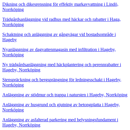
Dikning och dikesrensning för effektiv markavvattning i Lindö,
Norrköping
Trädgårdsanläggning vid radhus med häckar och rabatter i Haga,
Norrköping
Schaktning och anläggning av gångvägar vid bostadsområde i
Hageby
Nyanläggning av dagvattenmagasin med infiltration i Hageby,
Norrköping
Ny trädgårdsanläggning med häckplantering och perennrabatter i
Hageby, Norrköping
Stenspräckning och bergsprängning för ledningsschakt i Hageby,
Norrköping
Anläggning av stödmur och trappa i natursten i Hageby, Norrköping
Anläggning av husgrund och gjutning av betongplatta i Hageby,
Norrköping
Anläggning av asfalterad parkering med belysningsfundament i
Hageby, Norrköping