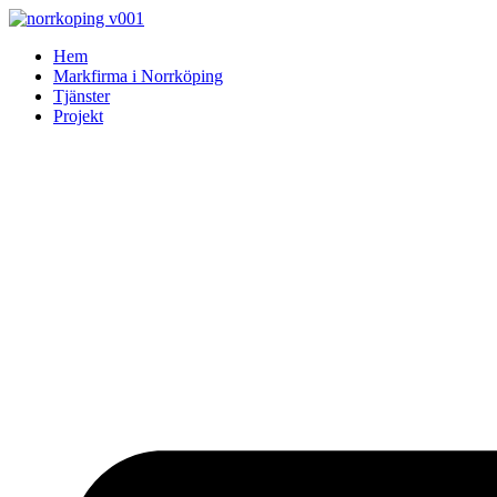
Skip
to
Hem
content
Markfirma i Norrköping
Tjänster
Projekt