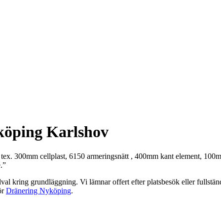
köping Karlshov
atta tex. 300mm cellplast, 6150 armeringsnätt , 400mm kant element, 10
.”
lval kring grundläggning. Vi lämnar offert efter platsbesök eller fullst
ör
Dränering Nyköping
.