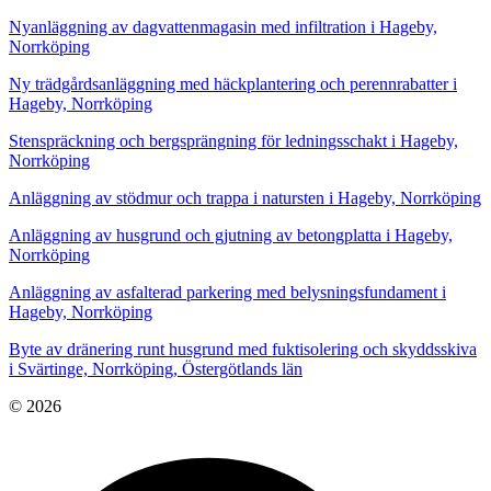
Nyanläggning av dagvattenmagasin med infiltration i Hageby,
Norrköping
Ny trädgårdsanläggning med häckplantering och perennrabatter i
Hageby, Norrköping
Stenspräckning och bergsprängning för ledningsschakt i Hageby,
Norrköping
Anläggning av stödmur och trappa i natursten i Hageby, Norrköping
Anläggning av husgrund och gjutning av betongplatta i Hageby,
Norrköping
Anläggning av asfalterad parkering med belysningsfundament i
Hageby, Norrköping
Byte av dränering runt husgrund med fuktisolering och skyddsskiva
i Svärtinge, Norrköping, Östergötlands län
© 2026