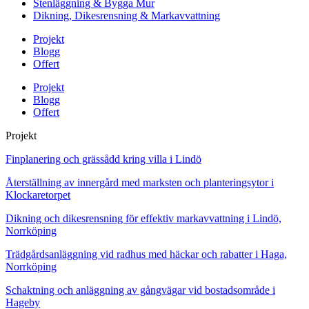
Stenläggning & Bygga Mur
Dikning, Dikesrensning & Markavvattning
Projekt
Blogg
Offert
Projekt
Blogg
Offert
Projekt
Finplanering och grässådd kring villa i Lindö
Återställning av innergård med marksten och planteringsytor i
Klockaretorpet
Dikning och dikesrensning för effektiv markavvattning i Lindö,
Norrköping
Trädgårdsanläggning vid radhus med häckar och rabatter i Haga,
Norrköping
Schaktning och anläggning av gångvägar vid bostadsområde i
Hageby