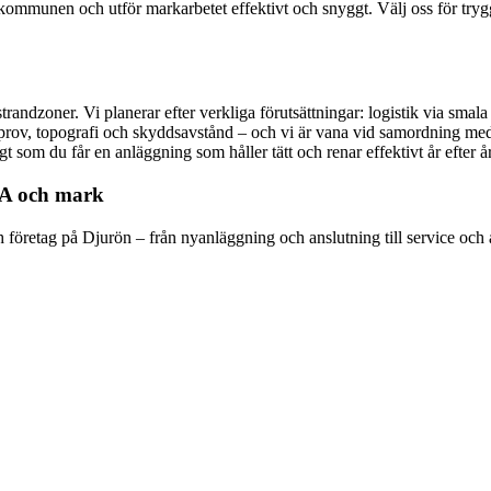
 kommunen och utför markarbetet effektivt och snyggt. Välj oss för tryg
strandzoner. Vi planerar efter verkliga förutsättningar: logistik via smala
rkprov, topografi och skyddsavstånd – och vi är vana vid samordning
t som du får en anläggning som håller tätt och renar effektivt år efter år
VA och mark
ch företag på Djurön – från nyanläggning och anslutning till service och 