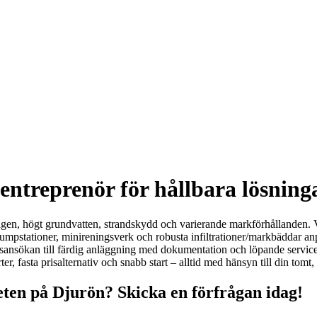
ntreprenör för hållbara lösninga
dagen, högt grundvatten, strandskydd och varierande markförhållanden. V
umpstationer, minireningsverk och robusta infiltrationer/markbäddar a
ndsansökan till färdig anläggning med dokumentation och löpande service.
, fasta prisalternativ och snabb start – alltid med hänsyn till din tomt
ten på Djurön? Skicka en förfrågan idag!