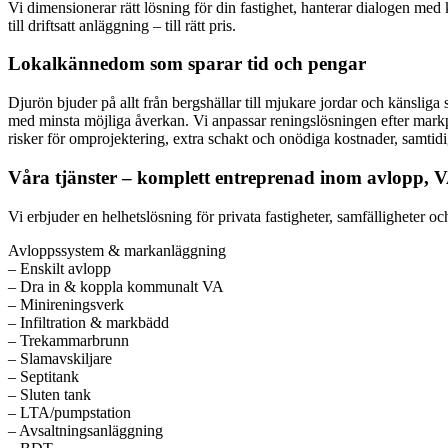
Vi dimensionerar rätt lösning för din fastighet, hanterar dialogen med
till driftsatt anläggning – till rätt pris.
Lokalkännedom som sparar tid och pengar
Djurön bjuder på allt från bergshällar till mjukare jordar och känsliga 
med minsta möjliga åverkan. Vi anpassar reningslösningen efter ma
risker för omprojektering, extra schakt och onödiga kostnader, samtidig
Våra tjänster – komplett entreprenad inom avlopp, 
Vi erbjuder en helhetslösning för privata fastigheter, samfälligheter o
Avloppssystem & markanläggning
– Enskilt avlopp
– Dra in & koppla kommunalt VA
– Minireningsverk
– Infiltration & markbädd
– Trekammarbrunn
– Slamavskiljare
– Septitank
– Sluten tank
– LTA/pumpstation
– Avsaltningsanläggning