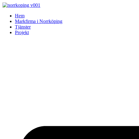
Skip
to
Hem
content
Markfirma i Norrköping
Tjänster
Projekt