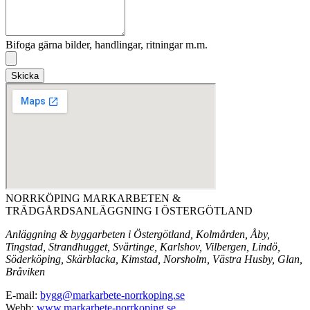
Bifoga gärna bilder, handlingar, ritningar m.m.
Skicka
NORRKÖPING MARKARBETEN &
TRÄDGÅRDSANLÄGGNING I ÖSTERGÖTLAND
Anläggning & byggarbeten i Östergötland, Kolmården, Åby,
Tingstad, Strandhugget, Svärtinge, Karlshov, Vilbergen, Lindö,
Söderköping, Skärblacka, Kimstad, Norsholm, Västra Husby, Glan,
Bråviken
E-mail:
bygg@markarbete-norrkoping.se
Webb:
www.markarbete-norrkoping.se