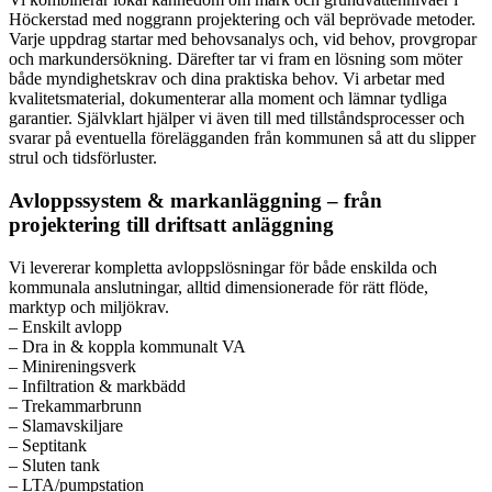
Höckerstad med noggrann projektering och väl beprövade metoder.
Varje uppdrag startar med behovsanalys och, vid behov, provgropar
och markundersökning. Därefter tar vi fram en lösning som möter
både myndighetskrav och dina praktiska behov. Vi arbetar med
kvalitetsmaterial, dokumenterar alla moment och lämnar tydliga
garantier. Självklart hjälper vi även till med tillståndsprocesser och
svarar på eventuella förelägganden från kommunen så att du slipper
strul och tidsförluster.
Avloppssystem & markanläggning – från
projektering till driftsatt anläggning
Vi levererar kompletta avloppslösningar för både enskilda och
kommunala anslutningar, alltid dimensionerade för rätt flöde,
marktyp och miljökrav.
– Enskilt avlopp
– Dra in & koppla kommunalt VA
– Minireningsverk
– Infiltration & markbädd
– Trekammarbrunn
– Slamavskiljare
– Septitank
– Sluten tank
– LTA/pumpstation