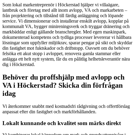
Som lokal markentreprenör i Höckerstad hjälper vi villaägare,
lantbruk och företag med allt inom avlopp, VA och markarbeten –
från projektering och tillstånd till färdig anläggning och löpande
service. Vi dimensionerar och installerar enskilt avlopp, kopplar på
kommunalt VA, bygger minireningsverk och tryggar dränering och
markbäddar enligt gällande branschregler. Med egen maskinpark,
dokumenterad kompetens och tydliga processer levererar vi hållbara
lösningar som uppfyller miljökrav, sparar pengar på sikt och skyddar
din fastighet mot fuktskador och driftstopp. Oavsett om du behöver
felsöka ett akut stopp i avloppet, renovera gamla stammar eller
anlägga ett helt nytt system, får du en pålitlig helhetsleverantör nära
dig i Höckerstad.
Behöver du proffshjälp med avlopp och
VA i Höckerstad? Skicka din förfrågan
idag
Vi återkommer snabbt med kostnadsfri rådgivning och offertförslag
anpassat efter din fastighet och markförhållanden.
Lokalt kunnande och kvalitet som märks direkt
Vi kombinerar lokal kännedom om mark och grundvattennivåer i