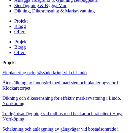
Anlägga Husgrund & Gjutning Betongplatta
Stenläggning & Bygga Mur
Dikning, Dikesrensning & Markavvattning
Projekt
Blogg
Offert
Projekt
Blogg
Offert
Projekt
Finplanering och grässådd kring villa i Lindö
Återställning av innergård med marksten och planteringsytor i
Klockaretorpet
Dikning och dikesrensning för effektiv markavvattning i Lindö,
Norrköping
Trädgårdsanläggning vid radhus med häckar och rabatter i Haga,
Norrköping
Schaktning och anläggning av gångvägar vid bostadsområde i