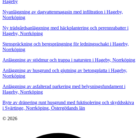
Hageby
Nyanläggning av dagvattenmagasin med infiltration i Hageby,
Norrköping
Ny trädgårdsanläggning med häckplantering och perennrabatter i
Hageby, Norrköping
Stenspräckning och bergsprängning för ledningsschakt i Hageby,
Norrköping
Anläggning av stödmur och trappa i natursten i Hageby, Norrköping
Anläggning av husgrund och gjutning av betongplatta i Hageby,
Norrköping
Anläggning av asfalterad parkering med belysningsfundament i
Hageby, Norrköping
Byte av dränering runt husgrund med fuktisolering och skyddsskiva
i Svärtinge, Norrköping, Östergötlands län
© 2026