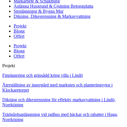
Markarbete & Schaktning
Anlägga Husgrund & Gjutning Betongplatta
Stenläggning & Bygga Mur
Dikning, Dikesrensning & Markavvattning
Projekt
Blogg
Offert
Projekt
Blogg
Offert
Projekt
Finplanering och grässådd kring villa i Lindö
Återställning av innergård med marksten och planteringsytor i
Klockaretorpet
Dikning och dikesrensning för effektiv markavvattning i Lindö,
Norrköping
Trädgårdsanläggning vid radhus med häckar och rabatter i Haga,
Norrköping