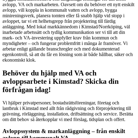
avlopp, VA och markarbeten. Oavsett om du behöver ett nytt enskilt
avlopp, vill koppla in kommunalt vatten och avlopp, bygga
minireningsverk, planera tomten eller få snabb hjälp vid stopp i
avloppet, tar vi ett helhetsgrepp från projektering till färdig
anläggning. Med lokal markkännedom i Kimstad/Norrköping, väl
inarbetade arbetssätt och tydlig kommunikation ser vi till att din
mark- och VA-investering uppfyller krav från kommun och
myndigheter – och fungerar problemfritt i många år framöver. Vi
arbetar enligt gällande branschregler och med dokumenterad
egenkontroll, så att du får en lösning som är både hållbar, säker och
ekonomiskt klok.
Behöver du hjälp med VA och
avloppsarbete i Kimstad? Skicka din
förfrågan idag!
Vi hjälper privatpersoner, bostadsrättsföreningar, företag och
lantbruk i Kimstad med allt från rådgivning och förprojektering till
grävning, rörläggning, installation, driftsättning och service. Berätta
om ditt behov så återkopplar vi med förslag, tidsplan och offert.
Avloppssystem & markanläggning – från enskilt
avlopp till kommunalt VA