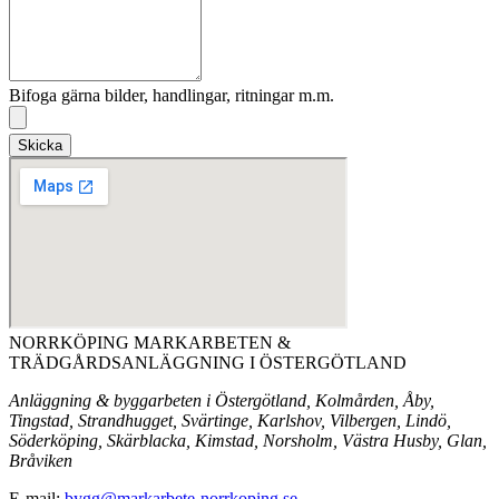
Bifoga gärna bilder, handlingar, ritningar m.m.
Skicka
NORRKÖPING MARKARBETEN &
TRÄDGÅRDSANLÄGGNING I ÖSTERGÖTLAND
Anläggning & byggarbeten i Östergötland, Kolmården, Åby,
Tingstad, Strandhugget, Svärtinge, Karlshov, Vilbergen, Lindö,
Söderköping, Skärblacka, Kimstad, Norsholm, Västra Husby, Glan,
Bråviken
E-mail:
bygg@markarbete-norrkoping.se