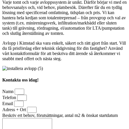
Varje tomt och varje avloppssystem är unikt. Därför börjar vi med en
behovsanalys och, vid behov, platsbesök. Därefter får du en tydlig
lösning med specificerad omfattning, tidsplan och pris. Vi kan
hantera hela kedjan som totalentreprenad – från provgrop och val av
system (t.ex. minireningsverk, infiltration/markbädd eller sluten
tank) till grävning, rördragning, el/automation för LTA/pumpstation
och slutlig återställning av tomten.
Avlopp i Kimstad ska vara enkelt, säkert och rätt gjort från start. Vill
du få prisförslag eller teknisk rådgivning för din fastighet? Använd
vårt kontaktformulär för att beskriva ditt ärende så återkommer vi
snabbt med offert och nästa steg.
Kontakta oss idag!
Namn
Telefon
Email
Adress + Ort
Beskriv ert behov, förutsättningar, antal m2 & önskat startdatum