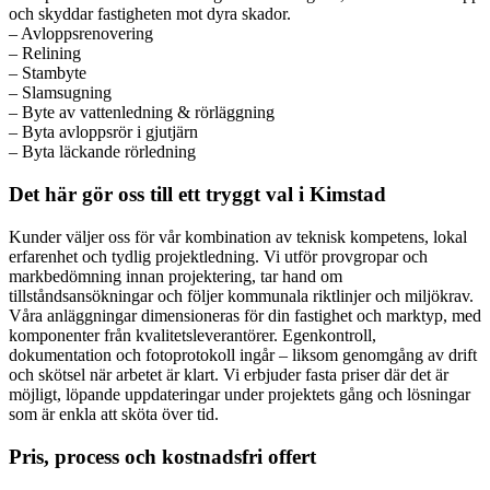
och skyddar fastigheten mot dyra skador.
– Avloppsrenovering
– Relining
– Stambyte
– Slamsugning
– Byte av vattenledning & rörläggning
– Byta avloppsrör i gjutjärn
– Byta läckande rörledning
Det här gör oss till ett tryggt val i Kimstad
Kunder väljer oss för vår kombination av teknisk kompetens, lokal
erfarenhet och tydlig projektledning. Vi utför provgropar och
markbedömning innan projektering, tar hand om
tillståndsansökningar och följer kommunala riktlinjer och miljökrav.
Våra anläggningar dimensioneras för din fastighet och marktyp, med
komponenter från kvalitetsleverantörer. Egenkontroll,
dokumentation och fotoprotokoll ingår – liksom genomgång av drift
och skötsel när arbetet är klart. Vi erbjuder fasta priser där det är
möjligt, löpande uppdateringar under projektets gång och lösningar
som är enkla att sköta över tid.
Pris, process och kostnadsfri offert