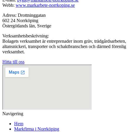
Webb:
www.markarbete-norrkoping.se
Adress: Drottninggatan
602 24 Norrköping
Östergötlands län, Sverige
Verksamhetsbeskrivning:
Bolagets verksamhet är entreprenader inom gräv, trädgårdsarbeten,
altansnickeri, transporter och schaktbranschen och därmed förenlig
verksamhet.
Hitta till oss
Navigering
Hem
Markfirma i Norrköping