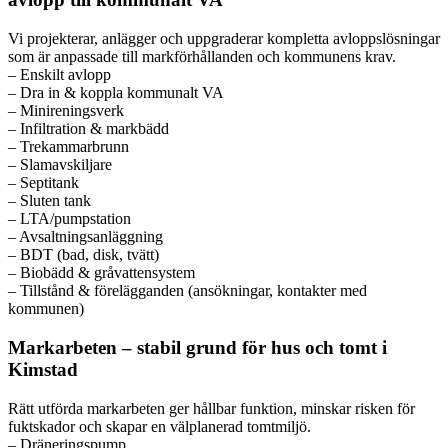
Vi projekterar, anlägger och uppgraderar kompletta avloppslösningar
som är anpassade till markförhållanden och kommunens krav.
– Enskilt avlopp
– Dra in & koppla kommunalt VA
– Minireningsverk
– Infiltration & markbädd
– Trekammarbrunn
– Slamavskiljare
– Septitank
– Sluten tank
– LTA/pumpstation
– Avsaltningsanläggning
– BDT (bad, disk, tvätt)
– Biobädd & gråvattensystem
– Tillstånd & förelägganden (ansökningar, kontakter med
kommunen)
Markarbeten – stabil grund för hus och tomt i
Kimstad
Rätt utförda markarbeten ger hållbar funktion, minskar risken för
fuktskador och skapar en välplanerad tomtmiljö.
– Dräneringspump