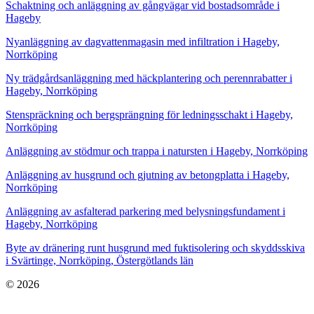
Schaktning och anläggning av gångvägar vid bostadsområde i
Hageby
Nyanläggning av dagvattenmagasin med infiltration i Hageby,
Norrköping
Ny trädgårdsanläggning med häckplantering och perennrabatter i
Hageby, Norrköping
Stenspräckning och bergsprängning för ledningsschakt i Hageby,
Norrköping
Anläggning av stödmur och trappa i natursten i Hageby, Norrköping
Anläggning av husgrund och gjutning av betongplatta i Hageby,
Norrköping
Anläggning av asfalterad parkering med belysningsfundament i
Hageby, Norrköping
Byte av dränering runt husgrund med fuktisolering och skyddsskiva
i Svärtinge, Norrköping, Östergötlands län
© 2026