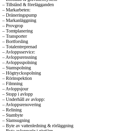
– Tillstånd & förelägganden
– Markarbeten:
– Dräneringspump
– Markanläggning
– Provgrop
– Tomtplanering
– Transporter
– Bortforsling
– Totalentreprenad
– Avloppsservice:
– Avloppsrensning
– Avloppsspolning
– Stamspolning
– Högtrycksspolning
– Rörinspektion
– Filmning
– Avloppsjour
– Stopp i avlopp
– Underhåll av avlopp:
– Avloppsrenovering
– Relining
– Stambyte
– Slamsugning
– Byte av vattenledning & rörläggning
– Byta avloppsrör i gjutjärn