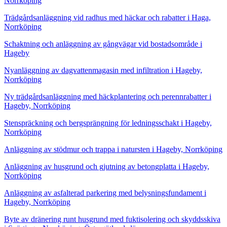
Norrköping
Trädgårdsanläggning vid radhus med häckar och rabatter i Haga,
Norrköping
Schaktning och anläggning av gångvägar vid bostadsområde i
Hageby
Nyanläggning av dagvattenmagasin med infiltration i Hageby,
Norrköping
Ny trädgårdsanläggning med häckplantering och perennrabatter i
Hageby, Norrköping
Stenspräckning och bergsprängning för ledningsschakt i Hageby,
Norrköping
Anläggning av stödmur och trappa i natursten i Hageby, Norrköping
Anläggning av husgrund och gjutning av betongplatta i Hageby,
Norrköping
Anläggning av asfalterad parkering med belysningsfundament i
Hageby, Norrköping
Byte av dränering runt husgrund med fuktisolering och skyddsskiva