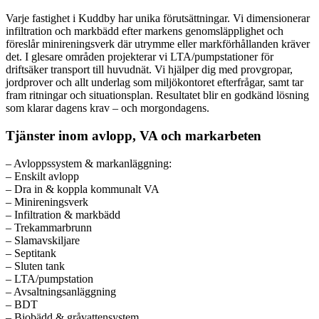
Varje fastighet i Kuddby har unika förutsättningar. Vi dimensionerar
infiltration och markbädd efter markens genomsläpplighet och
föreslår minireningsverk där utrymme eller markförhållanden kräver
det. I glesare områden projekterar vi LTA/pumpstationer för
driftsäker transport till huvudnät. Vi hjälper dig med provgropar,
jordprover och allt underlag som miljökontoret efterfrågar, samt tar
fram ritningar och situationsplan. Resultatet blir en godkänd lösning
som klarar dagens krav – och morgondagens.
Tjänster inom avlopp, VA och markarbeten
– Avloppssystem & markanläggning:
– Enskilt avlopp
– Dra in & koppla kommunalt VA
– Minireningsverk
– Infiltration & markbädd
– Trekammarbrunn
– Slamavskiljare
– Septitank
– Sluten tank
– LTA/pumpstation
– Avsaltningsanläggning
– BDT
– Biobädd & gråvattensystem