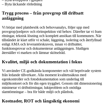
– Byta läckande rörledning
Trygg process – från provgrop till driftsatt
anläggning
Vi börjar med platsbesök och behovsanalys, följer upp med
provgrop/jordprov och rörinspektion vid behov. Därefter tar vi fram
ritningar, teknisk lösning och komplett ansökan till kommunen. När
tillståndet är klart utför vi schakt, läggning, isolering och återfyllnad
enligt AMA och leverantörskraven, innan vi driftsätter,
funktionsprovar och dokumenterar anläggningen. Slutligen
återställer vi marken och lämnar skötselråd.
Kvalitet, miljö och dokumentation i fokus
Vi använder CE-godkända komponenter och väl beprövade system
från ledande tillverkare. Alla moment kvalitetssäkras med
egenkontroller och fotodokumentation som underlag till
miljökontoret och för din egen trygghet. Genom rätt dimensionering
minimerar vi driftstörningar, luktproblem och onödiga
slamtömningar – bra för både miljö och plånbok.
Kostnader, ROT och långsiktig ekonomi