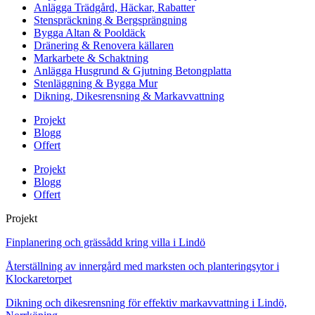
Anlägga Trädgård, Häckar, Rabatter
Stenspräckning & Bergsprängning
Bygga Altan & Pooldäck
Dränering & Renovera källaren
Markarbete & Schaktning
Anlägga Husgrund & Gjutning Betongplatta
Stenläggning & Bygga Mur
Dikning, Dikesrensning & Markavvattning
Projekt
Blogg
Offert
Projekt
Blogg
Offert
Projekt
Finplanering och grässådd kring villa i Lindö
Återställning av innergård med marksten och planteringsytor i
Klockaretorpet
Dikning och dikesrensning för effektiv markavvattning i Lindö,