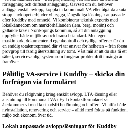
rörläggning och driftsatt anläggning. Oavsett om du behöver
anlägga enskilt avlopp, koppla in kommunalt VA eller åtgärda akuta
stopp i avloppet erbjuder vi trygga, långsiktiga lösningar anpassade
efter Kuddby med omnejd. Vi kombinerar teknisk expertis med
lokalkännedom om markförhållanden (lera, berg, morän) och
gällande krav i Norrköpings kommun, så att din anläggning
uppfyller både miljökrav och branschstandard. Med egen
maskinpark, dokumenterad egenkontroll och tydliga offerter får du
en smidig totalentreprenad där vi tar ansvar för helheten – från första
provgrop till färdig återställning av tomt. Vårt mål är att du ska få ett
säkert, servicevänligt system som fungerar problemfritt i många år
framöver.
Pålitlig VA-service i Kuddby – skicka din
förfrågan via formuläret
Behöver du rådgivning kring enskilt avlopp, LTA-lösning eller
anslutning till kommunalt VA? Fyll i kontaktformuläret så
återkommer vi med kostnadsfri bedömning och offert. Vi utför både
nyinstallation, renovering och service – alltid med fokus på funktion,
miljö och ekonomi över tid.
Lokalt anpassade avloppslösningar för Kuddby