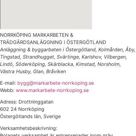
NORRKÖPING MARKARBETEN &
TRÄDGÅRDSANLÄGGNING I ÖSTERGÖTLAND
Anläggning & byggarbeten i Östergötland, Kolmården, Åby,
Tingstad, Strandhugget, Svärtinge, Karlshov, Vilbergen,
Lindö, Söderköping, Skärblacka, Kimstad, Norsholm,
Västra Husby, Glan, Bråviken
E-mail:
bygg@markarbete-norrkoping.se
Webb:
www.markarbete-norrkoping.se
Adress: Drottninggatan
602 24 Norrköping
Östergötlands län, Sverige
Verksamhetsbeskrivning:
Bolagets verksamhet är entreprenader inom gräv,