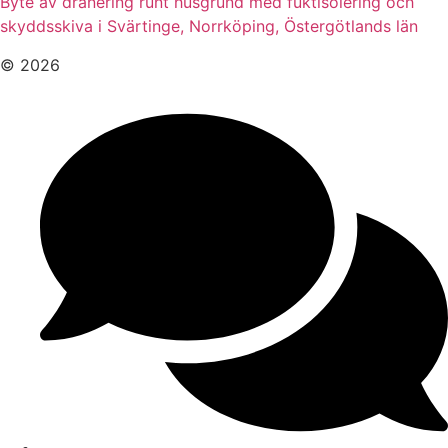
Byte av dränering runt husgrund med fuktisolering och
skyddsskiva i Svärtinge, Norrköping, Östergötlands län
© 2026