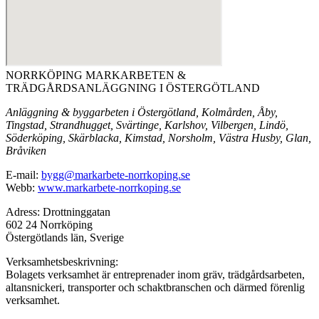
NORRKÖPING MARKARBETEN &
TRÄDGÅRDSANLÄGGNING I ÖSTERGÖTLAND
Anläggning & byggarbeten i Östergötland, Kolmården, Åby,
Tingstad, Strandhugget, Svärtinge, Karlshov, Vilbergen, Lindö,
Söderköping, Skärblacka, Kimstad, Norsholm, Västra Husby, Glan,
Bråviken
E-mail:
bygg@markarbete-norrkoping.se
Webb:
www.markarbete-norrkoping.se
Adress: Drottninggatan
602 24 Norrköping
Östergötlands län, Sverige
Verksamhetsbeskrivning:
Bolagets verksamhet är entreprenader inom gräv, trädgårdsarbeten,
altansnickeri, transporter och schaktbranschen och därmed förenlig
verksamhet.