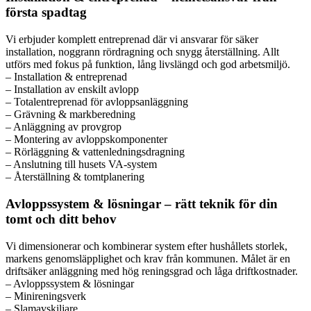
första spadtag
Vi erbjuder komplett entreprenad där vi ansvarar för säker
installation, noggrann rördragning och snygg återställning. Allt
utförs med fokus på funktion, lång livslängd och god arbetsmiljö.
– Installation & entreprenad
– Installation av enskilt avlopp
– Totalentreprenad för avloppsanläggning
– Grävning & markberedning
– Anläggning av provgrop
– Montering av avloppskomponenter
– Rörläggning & vattenledningsdragning
– Anslutning till husets VA-system
– Återställning & tomtplanering
Avloppssystem & lösningar – rätt teknik för din
tomt och ditt behov
Vi dimensionerar och kombinerar system efter hushållets storlek,
markens genomsläpplighet och krav från kommunen. Målet är en
driftsäker anläggning med hög reningsgrad och låga driftkostnader.
– Avloppssystem & lösningar
– Minireningsverk
– Slamavskiljare