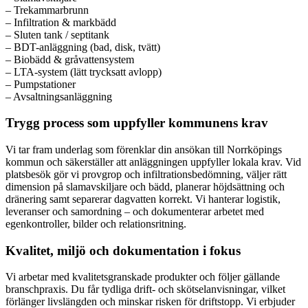
– Trekammarbrunn
– Infiltration & markbädd
– Sluten tank / septitank
– BDT-anläggning (bad, disk, tvätt)
– Biobädd & gråvattensystem
– LTA-system (lätt trycksatt avlopp)
– Pumpstationer
– Avsaltningsanläggning
Trygg process som uppfyller kommunens krav
Vi tar fram underlag som förenklar din ansökan till Norrköpings
kommun och säkerställer att anläggningen uppfyller lokala krav. Vid
platsbesök gör vi provgrop och infiltrationsbedömning, väljer rätt
dimension på slamavskiljare och bädd, planerar höjdsättning och
dränering samt separerar dagvatten korrekt. Vi hanterar logistik,
leveranser och samordning – och dokumenterar arbetet med
egenkontroller, bilder och relationsritning.
Kvalitet, miljö och dokumentation i fokus
Vi arbetar med kvalitetsgranskade produkter och följer gällande
branschpraxis. Du får tydliga drift- och skötselanvisningar, vilket
förlänger livslängden och minskar risken för driftstopp. Vi erbjuder