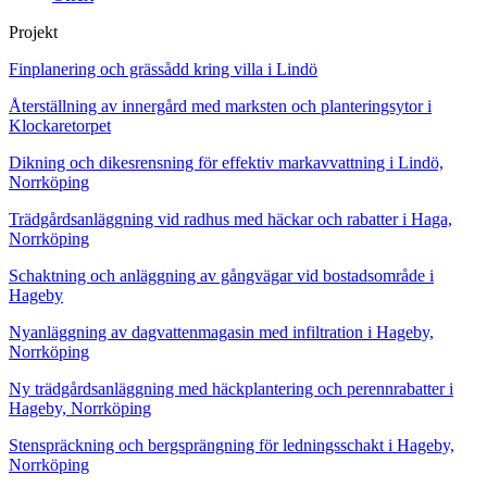
Projekt
Finplanering och grässådd kring villa i Lindö
Återställning av innergård med marksten och planteringsytor i
Klockaretorpet
Dikning och dikesrensning för effektiv markavvattning i Lindö,
Norrköping
Trädgårdsanläggning vid radhus med häckar och rabatter i Haga,
Norrköping
Schaktning och anläggning av gångvägar vid bostadsområde i
Hageby
Nyanläggning av dagvattenmagasin med infiltration i Hageby,
Norrköping
Ny trädgårdsanläggning med häckplantering och perennrabatter i
Hageby, Norrköping
Stenspräckning och bergsprängning för ledningsschakt i Hageby,
Norrköping