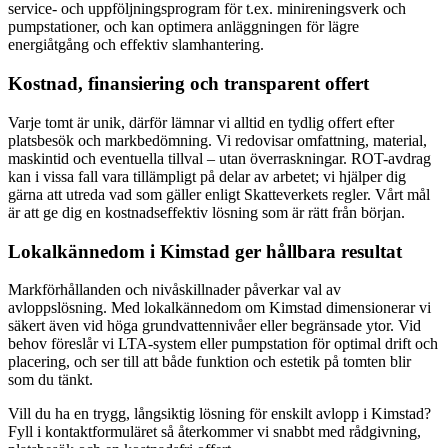
service- och uppföljningsprogram för t.ex. minireningsverk och
pumpstationer, och kan optimera anläggningen för lägre
energiåtgång och effektiv slamhantering.
Kostnad, finansiering och transparent offert
Varje tomt är unik, därför lämnar vi alltid en tydlig offert efter
platsbesök och markbedömning. Vi redovisar omfattning, material,
maskintid och eventuella tillval – utan överraskningar. ROT-avdrag
kan i vissa fall vara tillämpligt på delar av arbetet; vi hjälper dig
gärna att utreda vad som gäller enligt Skatteverkets regler. Vårt mål
är att ge dig en kostnadseffektiv lösning som är rätt från början.
Lokalkännedom i Kimstad ger hållbara resultat
Markförhållanden och nivåskillnader påverkar val av
avloppslösning. Med lokalkännedom om Kimstad dimensionerar vi
säkert även vid höga grundvattennivåer eller begränsade ytor. Vid
behov föreslår vi LTA-system eller pumpstation för optimal drift och
placering, och ser till att både funktion och estetik på tomten blir
som du tänkt.
Vill du ha en trygg, långsiktig lösning för enskilt avlopp i Kimstad?
Fyll i kontaktformuläret så återkommer vi snabbt med rådgivning,