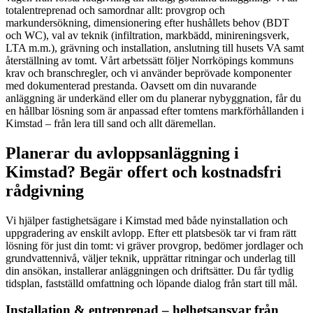
totalentreprenad och samordnar allt: provgrop och
markundersökning, dimensionering efter hushållets behov (BDT
och WC), val av teknik (infiltration, markbädd, minireningsverk,
LTA m.m.), grävning och installation, anslutning till husets VA samt
återställning av tomt. Vårt arbetssätt följer Norrköpings kommuns
krav och branschregler, och vi använder beprövade komponenter
med dokumenterad prestanda. Oavsett om din nuvarande
anläggning är underkänd eller om du planerar nybyggnation, får du
en hållbar lösning som är anpassad efter tomtens markförhållanden i
Kimstad – från lera till sand och allt däremellan.
Planerar du avloppsanläggning i
Kimstad? Begär offert och kostnadsfri
rådgivning
Vi hjälper fastighetsägare i Kimstad med både nyinstallation och
uppgradering av enskilt avlopp. Efter ett platsbesök tar vi fram rätt
lösning för just din tomt: vi gräver provgrop, bedömer jordlager och
grundvattennivå, väljer teknik, upprättar ritningar och underlag till
din ansökan, installerar anläggningen och driftsätter. Du får tydlig
tidsplan, fastställd omfattning och löpande dialog från start till mål.
Installation & entreprenad – helhetsansvar från