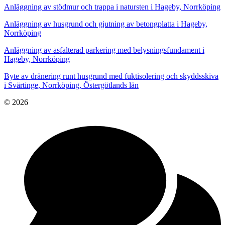
Anläggning av stödmur och trappa i natursten i Hageby, Norrköping
Anläggning av husgrund och gjutning av betongplatta i Hageby,
Norrköping
Anläggning av asfalterad parkering med belysningsfundament i
Hageby, Norrköping
Byte av dränering runt husgrund med fuktisolering och skyddsskiva
i Svärtinge, Norrköping, Östergötlands län
© 2026