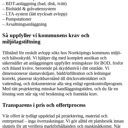
– BDT-anläggning (bad, disk, tvätt)
– Biobädd & gråvattensystem
– LTA-system (lätt trycksatt avlopp)
– Pumpstationer
– Avsaltningsanläggning
Så uppfyller vi kommunens krav och
miljölagstiftning
Tillstånd för enskilt avlopp söks hos Norrköpings kommuns miljö-
och hälsoskydd. Vi hjälper dig med komplett ansökan och
säkerställer att anläggningen uppfyller reningskrav för BOD, fosfor
och ibland kväve, beroende på skyddsnivå i ditt område. Vi
dimensionerar slamavskiljare, bädd/infiltration och ledningar
korrekt, planerar skyddsavstånd till dricksvattentäkter och
vattendrag, och dokumenterar alla steg enligt egenkontrollprogram.
Med rätt projektering minskar handläggningstiden, och du får en
lösning som står sig vid besiktning och framtida krav.
Transparens i pris och offertprocess
Vår offert är tydligt uppdelad på projektering, material och
entreprenad – inga överraskningar. Vi gör alltid ett platsbesök innan
slutpris för att verifiera markförhållanden och maskinåtkomst. När