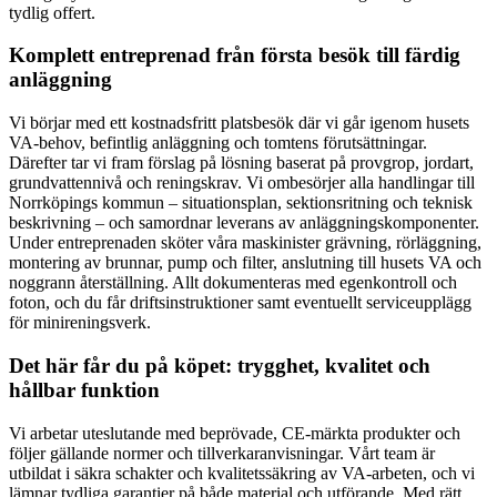
tydlig offert.
Komplett entreprenad från första besök till färdig
anläggning
Vi börjar med ett kostnadsfritt platsbesök där vi går igenom husets
VA-behov, befintlig anläggning och tomtens förutsättningar.
Därefter tar vi fram förslag på lösning baserat på provgrop, jordart,
grundvattennivå och reningskrav. Vi ombesörjer alla handlingar till
Norrköpings kommun – situationsplan, sektionsritning och teknisk
beskrivning – och samordnar leverans av anläggningskomponenter.
Under entreprenaden sköter våra maskinister grävning, rörläggning,
montering av brunnar, pump och filter, anslutning till husets VA och
noggrann återställning. Allt dokumenteras med egenkontroll och
foton, och du får driftsinstruktioner samt eventuellt serviceupplägg
för minireningsverk.
Det här får du på köpet: trygghet, kvalitet och
hållbar funktion
Vi arbetar uteslutande med beprövade, CE-märkta produkter och
följer gällande normer och tillverkaranvisningar. Vårt team är
utbildat i säkra schakter och kvalitetssäkring av VA-arbeten, och vi
lämnar tydliga garantier på både material och utförande. Med rätt