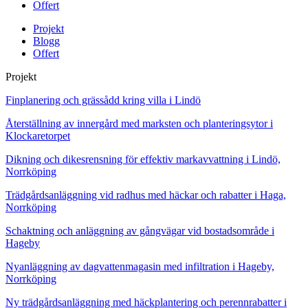
Offert
Projekt
Blogg
Offert
Projekt
Finplanering och grässådd kring villa i Lindö
Återställning av innergård med marksten och planteringsytor i
Klockaretorpet
Dikning och dikesrensning för effektiv markavvattning i Lindö,
Norrköping
Trädgårdsanläggning vid radhus med häckar och rabatter i Haga,
Norrköping
Schaktning och anläggning av gångvägar vid bostadsområde i
Hageby
Nyanläggning av dagvattenmagasin med infiltration i Hageby,
Norrköping
Ny trädgårdsanläggning med häckplantering och perennrabatter i