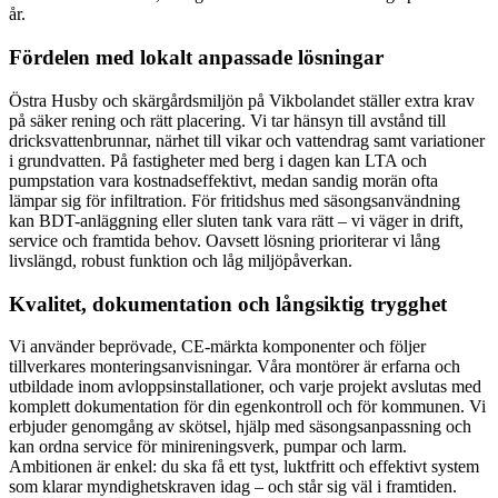
år.
Fördelen med lokalt anpassade lösningar
Östra Husby och skärgårdsmiljön på Vikbolandet ställer extra krav
på säker rening och rätt placering. Vi tar hänsyn till avstånd till
dricksvattenbrunnar, närhet till vikar och vattendrag samt variationer
i grundvatten. På fastigheter med berg i dagen kan LTA och
pumpstation vara kostnadseffektivt, medan sandig morän ofta
lämpar sig för infiltration. För fritidshus med säsongsanvändning
kan BDT-anläggning eller sluten tank vara rätt – vi väger in drift,
service och framtida behov. Oavsett lösning prioriterar vi lång
livslängd, robust funktion och låg miljöpåverkan.
Kvalitet, dokumentation och långsiktig trygghet
Vi använder beprövade, CE-märkta komponenter och följer
tillverkares monteringsanvisningar. Våra montörer är erfarna och
utbildade inom avloppsinstallationer, och varje projekt avslutas med
komplett dokumentation för din egenkontroll och för kommunen. Vi
erbjuder genomgång av skötsel, hjälp med säsongsanpassning och
kan ordna service för minireningsverk, pumpar och larm.
Ambitionen är enkel: du ska få ett tyst, luktfritt och effektivt system
som klarar myndighetskraven idag – och står sig väl i framtiden.