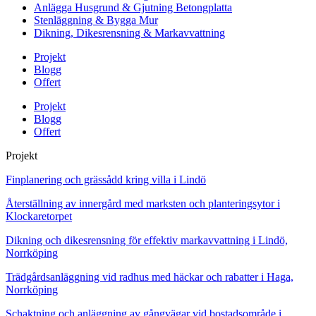
Anlägga Husgrund & Gjutning Betongplatta
Stenläggning & Bygga Mur
Dikning, Dikesrensning & Markavvattning
Projekt
Blogg
Offert
Projekt
Blogg
Offert
Projekt
Finplanering och grässådd kring villa i Lindö
Återställning av innergård med marksten och planteringsytor i
Klockaretorpet
Dikning och dikesrensning för effektiv markavvattning i Lindö,
Norrköping
Trädgårdsanläggning vid radhus med häckar och rabatter i Haga,
Norrköping
Schaktning och anläggning av gångvägar vid bostadsområde i