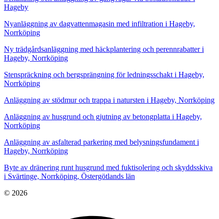
Hageby
Nyanläggning av dagvattenmagasin med infiltration i Hageby,
Norrköping
Ny trädgårdsanläggning med häckplantering och perennrabatter i
Hageby, Norrköping
Stenspräckning och bergsprängning för ledningsschakt i Hageby,
Norrköping
Anläggning av stödmur och trappa i natursten i Hageby, Norrköping
Anläggning av husgrund och gjutning av betongplatta i Hageby,
Norrköping
Anläggning av asfalterad parkering med belysningsfundament i
Hageby, Norrköping
Byte av dränering runt husgrund med fuktisolering och skyddsskiva
i Svärtinge, Norrköping, Östergötlands län
© 2026