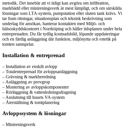
metodik. Det innebär att vi tidigt kan avgöra om infiltration,
markbädd eller minireningsverk är mest lämpligt, och om särskilda
lösningar som LTA-system, pumpstation eller sluten tank krävs. Vi
tar fram ritningar, situationsplan och teknisk beskrivning som
underlag för ansökan, hanterar kontakten med Miljö- och
hälsoskyddskontoret i Norrköping och håller tidsplanen under hela
entreprenaden. Du får tydlig kostnadsbild, löpande uppdateringar
och en färdig anläggning där funktion, miljönytta och estetik på
tomten samspelar.
Installation & entreprenad
– Installation av enskilt avlopp
– Totalentreprenad för avloppsanläggning
– Grävning & markberedning
– Anläggning av provgrop
– Montering av avloppskomponenter
– Rörläggning & vattenledningsdragning
– Anslutning till husets VA-system
– Återställning & tomtplanering
Avloppssystem & lösningar
– Minireningsverk