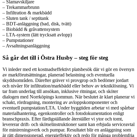
– Slamavskiljare
– Trekammarbrunn
– Infiltration & markbädd
– Sluten tank / septitank
– BDT-anläggning (bad, disk, tvätt)
– Biobädd & gråvattensystem
– LTA-system (lätt trycksatt avlopp)
– Pumpstationer
– Avsaltningsanläggning
Så går det till i Östra Husby – steg för steg
Vi inleder med ett kostnadseffektivt platsbesök där vi gör en översyn
av markförutsättningar, planerad belastning och eventuella
skyddsområden. Därefter gräver vi provgrop och bedömer jordart
och nivåer för infiltration/markbädd eller behov av tekniklösning. Vi
tar fram underlag till ansökan, inklusive ritningar, och sköter
dialogen med Norrköpings kommun. När beslutet är klart planerar vi
schakt, rördragning, montering av avloppskomponenter och
eventuell pumpstation/LTA. Under byggtiden arbetar vi med spårbar
materialhantering, egenkontroller och fotodokumentation enligt
branschpraxis. Efter färdigställande återställer vi ytor och tomt,
levererar drift- och skötselinstruktioner samt kan erbjuda serviceavtal
för minireningsverk och pumpar. Resultatet blir en anläggning som
är rätt dimensionerad, energieffektiv och redo för många problemfria