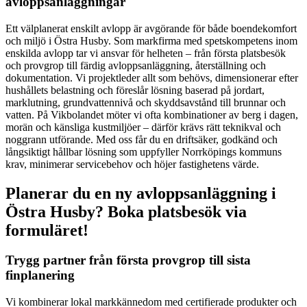
avloppsanläggningar
Ett välplanerat enskilt avlopp är avgörande för både boendekomfort
och miljö i Östra Husby. Som markfirma med spetskompetens inom
enskilda avlopp tar vi ansvar för helheten – från första platsbesök
och provgrop till färdig avloppsanläggning, återställning och
dokumentation. Vi projektleder allt som behövs, dimensionerar efter
hushållets belastning och föreslår lösning baserad på jordart,
marklutning, grundvattennivå och skyddsavstånd till brunnar och
vatten. På Vikbolandet möter vi ofta kombinationer av berg i dagen,
morän och känsliga kustmiljöer – därför krävs rätt teknikval och
noggrann utförande. Med oss får du en driftsäker, godkänd och
långsiktigt hållbar lösning som uppfyller Norrköpings kommuns
krav, minimerar servicebehov och höjer fastighetens värde.
Planerar du en ny avloppsanläggning i
Östra Husby? Boka platsbesök via
formuläret!
Trygg partner från första provgrop till sista
finplanering
Vi kombinerar lokal markkännedom med certifierade produkter och