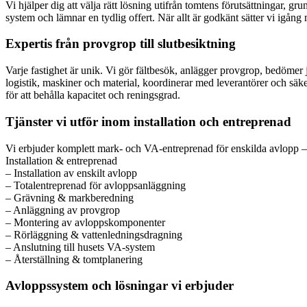
Vi hjälper dig att välja rätt lösning utifrån tomtens förutsättningar, 
system och lämnar en tydlig offert. När allt är godkänt sätter vi igång
Expertis från provgrop till slutbesiktning
Varje fastighet är unik. Vi gör fältbesök, anlägger provgrop, bedömer j
logistik, maskiner och material, koordinerar med leverantörer och säker
för att behålla kapacitet och reningsgrad.
Tjänster vi utför inom installation och entreprenad
Vi erbjuder komplett mark- och VA-entreprenad för enskilda avlopp 
Installation & entreprenad
– Installation av enskilt avlopp
– Totalentreprenad för avloppsanläggning
– Grävning & markberedning
– Anläggning av provgrop
– Montering av avloppskomponenter
– Rörläggning & vattenledningsdragning
– Anslutning till husets VA-system
– Återställning & tomtplanering
Avloppssystem och lösningar vi erbjuder