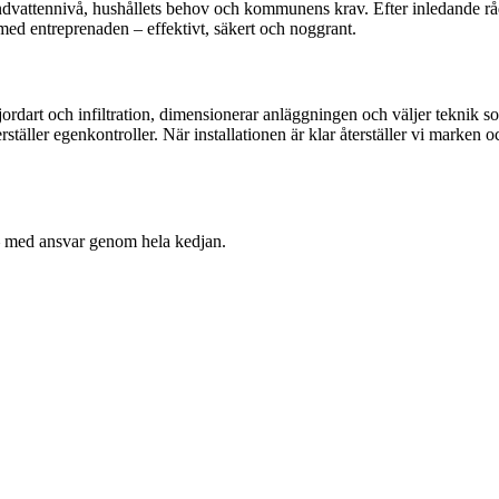
grundvattennivå, hushållets behov och kommunens krav. Efter inledande rå
 med entreprenaden – effektivt, säkert och noggrant.
ordart och infiltration, dimensionerar anläggningen och väljer teknik so
ställer egenkontroller. När installationen är klar återställer vi marken o
– med ansvar genom hela kedjan.