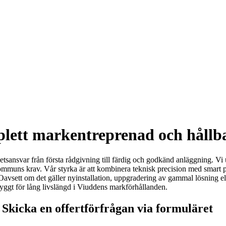
plett markentreprenad och hållb
etsansvar från första rådgivning till färdig och godkänd anläggning. Vi
kommuns krav. Vår styrka är att kombinera teknisk precision med smart pl
 Oavsett om det gäller nyinstallation, uppgradering av gammal lösning el
byggt för lång livslängd i Viuddens markförhållanden.
Skicka en offertförfrågan via formuläret