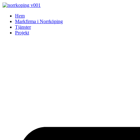
Skip
to
Hem
content
Markfirma i Norrköping
Tjänster
Projekt